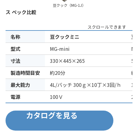
豆クック（MG-1J）
ス ペック比較
スクロールできます
名称
豆クックミニ
豆
型式
MG-mini
MG
寸法
330×445×265
51
製造時間目安
約20分
約
最大能力
4L/バッチ 300ｇ×10丁×3回/ｈ
1
電源
100Ｖ
2
カタログを見る