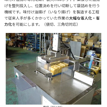
げを整列投入し、位置決めを行い切断して袋詰めを行う
機械です。味付け油揚げ（いなり揚げ）を製造する工程
で従来人手が多くかかっていた作業の
大幅な省人化・省
力化
を可能にします。（俵切、三角切対応）
俵切（80×80）